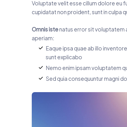
Voluptate velit esse cillum dolore eu f
cupidatat non proident, sunt in culpa q
Omnis iste
natus error sit voluptate
aperiam:
Eaque ipsa quae ab illo inventore
sunt explicabo
Nemo enim ipsam voluptatem quia 
Sed quia consequuntur magni dol