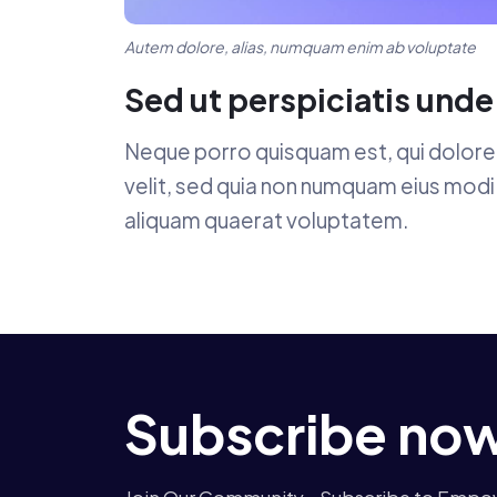
Autem dolore, alias, numquam enim ab voluptate
Sed ut perspiciatis unde
Neque porro quisquam est, qui dolorem
velit, sed quia non numquam eius mod
aliquam quaerat voluptatem.
Subscribe no
Join Our Community - Subscribe to Empow