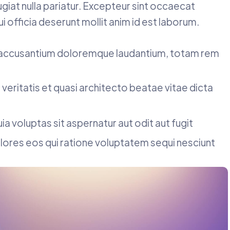
ugiat nulla pariatur. Excepteur sint occaecat
ui officia deserunt mollit anim id est laborum.
m accusantium doloremque laudantium, totam rem
 veritatis et quasi architecto beatae vitae dicta
voluptas sit aspernatur aut odit aut fugit
ores eos qui ratione voluptatem sequi nesciunt