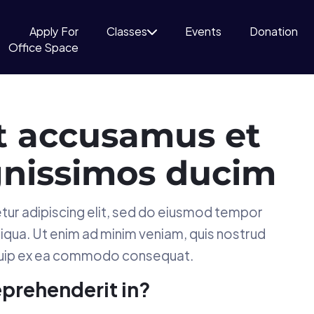
Apply For
Classes
Events
Donation
Office Space
et accusamus et
ignissimos ducim
tur adipiscing elit, sed do eiusmod tempor
liqua. Ut enim ad minim veniam, quis nostrud
uip ex
ea commodo consequat
.
reprehenderit in?