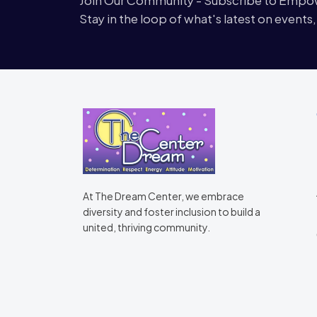
Stay in the loop of what's latest on events
At The Dream Center, we embrace
diversity and foster inclusion to build a
united, thriving community.